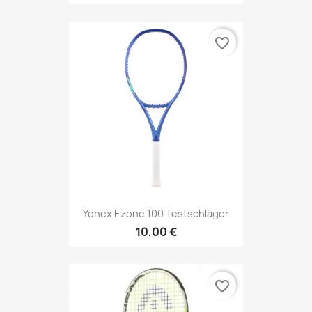
favorite_border
Yonex Ezone 100 Testschläger
10,00 €
favorite_border