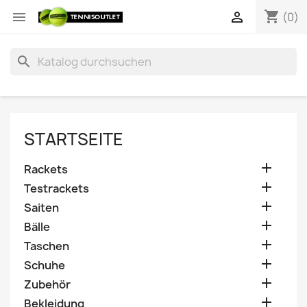
shopping_cart


(0)
search
STARTSEITE

Rackets

Testrackets

Saiten

Bälle

Taschen

Schuhe

Zubehör

Bekleidung