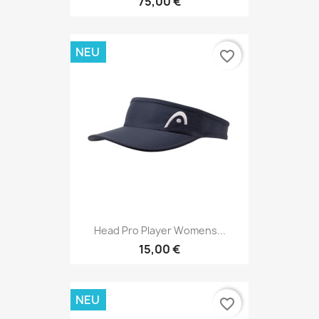
75,00 €
NEU
favorite_border
Head Pro Player Womens...
15,00 €
NEU
favorite_border