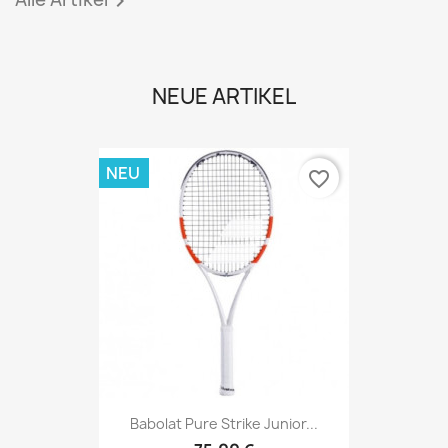

NEUE ARTIKEL
NEU
favorite_border
Babolat Pure Strike Junior...