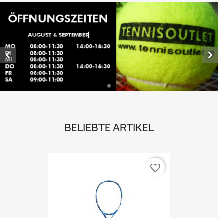


BELIEBTE ARTIKEL
favorite_border