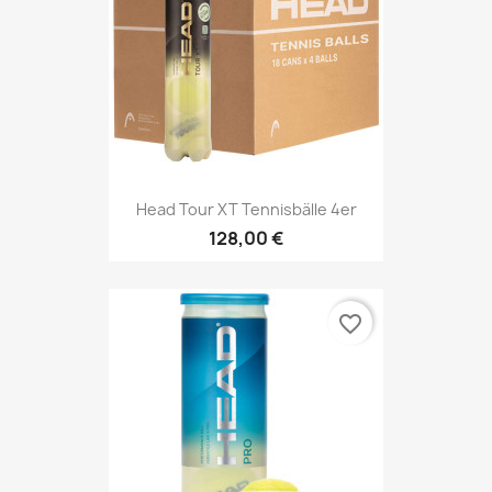
Head Tour XT Tennisbälle 4er
128,00 €
favorite_border