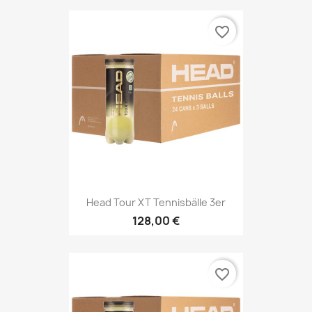
favorite_border
Head Tour XT Tennisbälle 3er
128,00 €
favorite_border