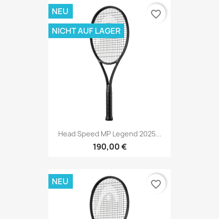
NEU
favorite_border
NICHT AUF LAGER
Head Speed MP Legend 2025...
190,00 €
NEU
favorite_border