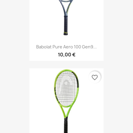
Babolat Pure Aero 100 Gen9...
10,00 €
favorite_border