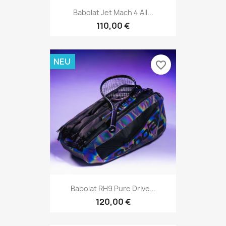
Babolat Jet Mach 4 All...
110,00 €
NEU
favorite_border
Babolat RH9 Pure Drive...
120,00 €