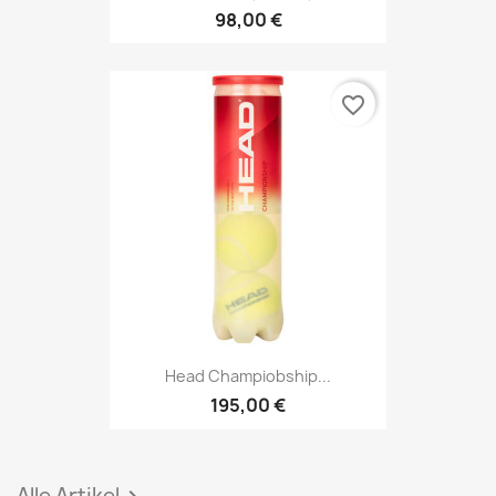
98,00 €
favorite_border
Head Champiobship...
195,00 €
Alle Artikel