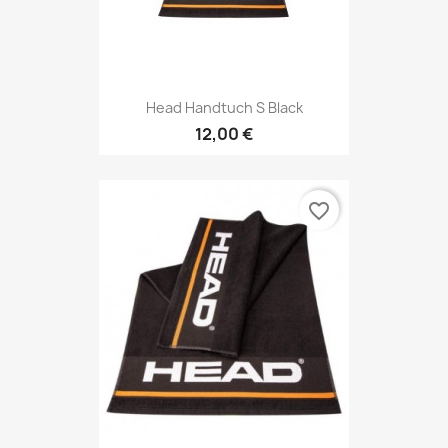
Head Handtuch S Black
12,00 €
favorite_border