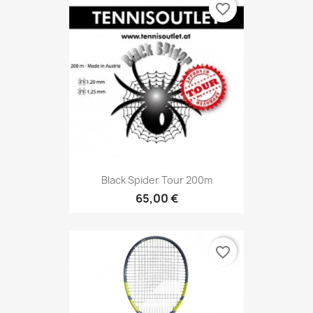
favorite_border
Black Spider Tour 200m
65,00 €
favorite_border