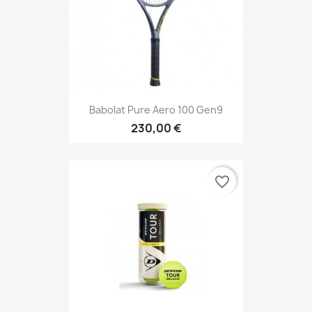
Babolat Pure Aero 100 Gen9
230,00 €
favorite_border