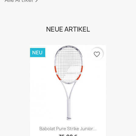

NEUE ARTIKEL
NEU
favorite_border
Babolat Pure Strike Junior...