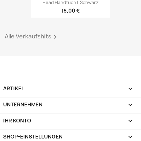
Head Handtuch L Schwarz
15,00 €
Alle Verkaufshits

ARTIKEL

UNTERNEHMEN

IHR KONTO

SHOP-EINSTELLUNGEN
keyboard_arrow_down