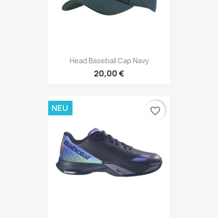
Head Baseball Cap Navy
20,00 €
NEU
favorite_border