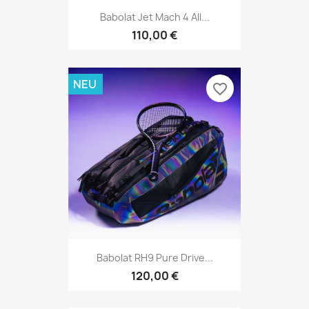
Babolat Jet Mach 4 All...
110,00 €
NEU
favorite_border
Babolat RH9 Pure Drive...
120,00 €