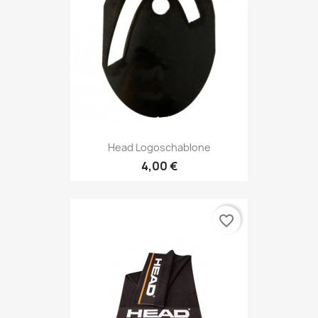
Head Logoschablone
4,00 €
favorite_border