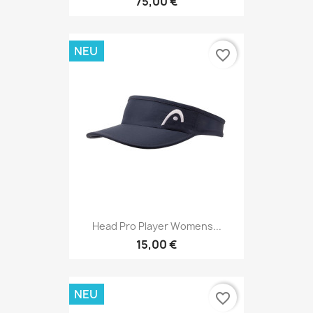
75,00 €
NEU
favorite_border
Head Pro Player Womens...
15,00 €
NEU
favorite_border