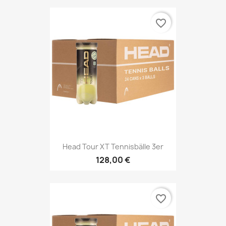
favorite_border
Head Tour XT Tennisbälle 3er
128,00 €
favorite_border