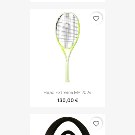
favorite_border
Head Extreme MP 2024
130,00 €
favorite_border