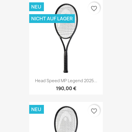
NEU
favorite_border
NICHT AUF LAGER
Head Speed MP Legend 2025...
190,00 €
NEU
favorite_border