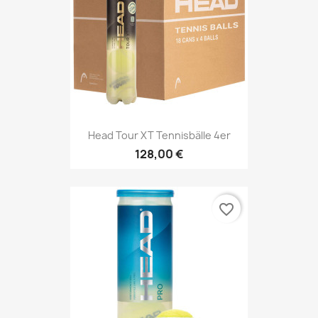
Head Tour XT Tennisbälle 4er
128,00 €
favorite_border