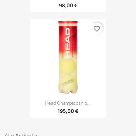
98,00 €
favorite_border
Head Champiobship...
195,00 €
Alle Artikel