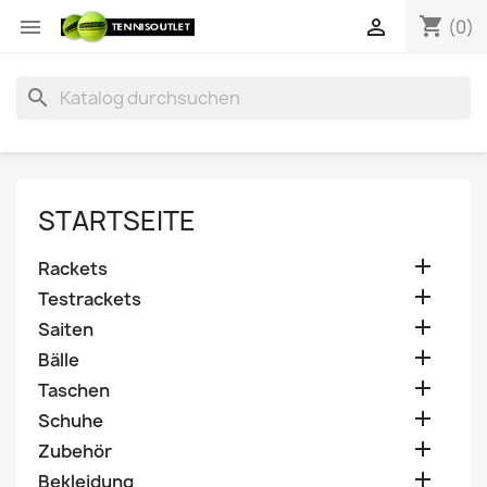
shopping_cart


(0)
search
STARTSEITE

Rackets

Testrackets

Saiten

Bälle

Taschen

Schuhe

Zubehör

Bekleidung