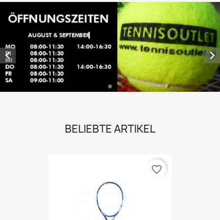


BELIEBTE ARTIKEL
favorite_border