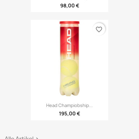
98,00 €
favorite_border
Head Champiobship...
195,00 €
Alle Artikel