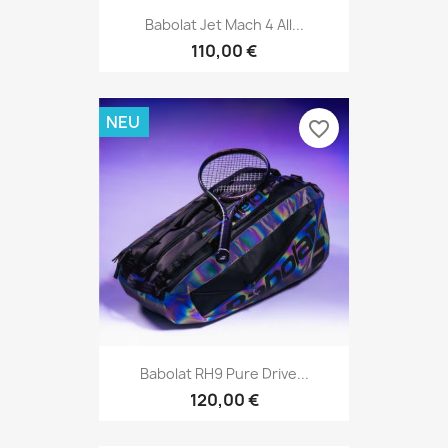
Babolat Jet Mach 4 All...
110,00 €
NEU
favorite_border
Babolat RH9 Pure Drive...
120,00 €