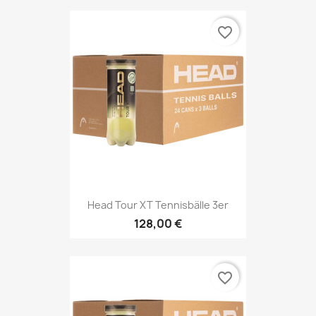
favorite_border
Head Tour XT Tennisbälle 3er
128,00 €
favorite_border