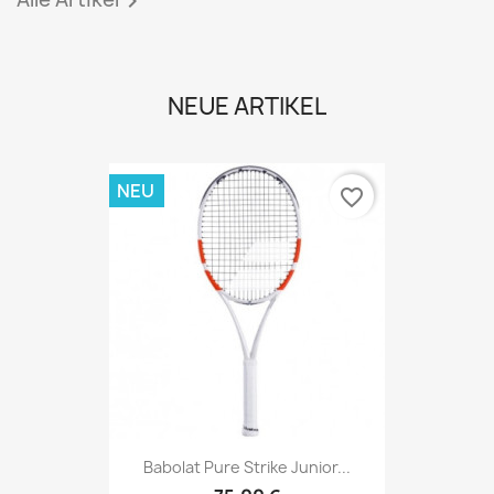

NEUE ARTIKEL
NEU
favorite_border
Babolat Pure Strike Junior...