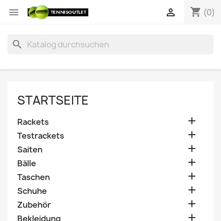
shopping_cart


(0)
search
STARTSEITE

Rackets

Testrackets

Saiten

Bälle

Taschen

Schuhe

Zubehör

Bekleidung