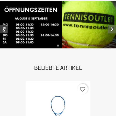


BELIEBTE ARTIKEL
favorite_border