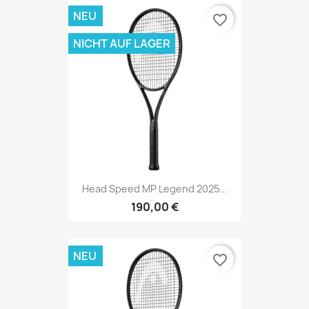
NEU
favorite_border
NICHT AUF LAGER
Head Speed MP Legend 2025...
190,00 €
NEU
favorite_border