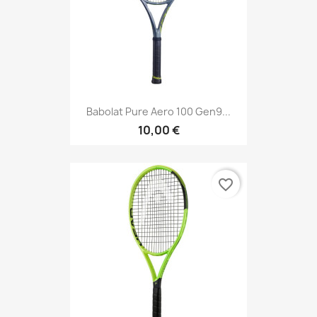
Babolat Pure Aero 100 Gen9...
10,00 €
favorite_border