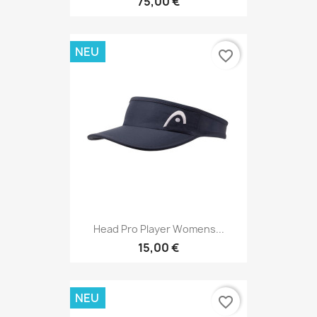
75,00 €
NEU
favorite_border
Head Pro Player Womens...
15,00 €
NEU
favorite_border