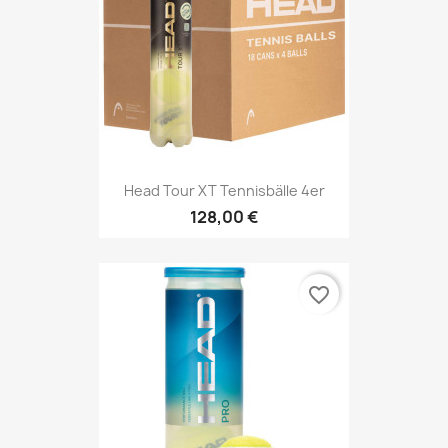
Head Tour XT Tennisbälle 4er
128,00 €
favorite_border