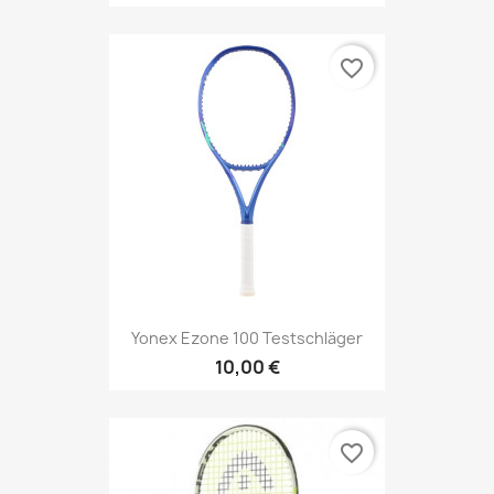
favorite_border
Yonex Ezone 100 Testschläger
10,00 €
favorite_border