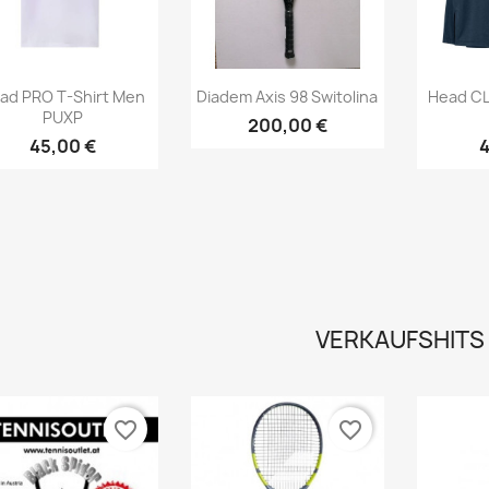
Vorschau
Vorschau



ad PRO T-Shirt Men
Diadem Axis 98 Switolina
Head CL
PUXP
200,00 €
45,00 €
4
VERKAUFSHITS
favorite_border
favorite_border