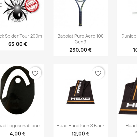
Vorschau
Vorschau



ck Spider Tour 200m
Babolat Pure Aero 100
Dunlop 
Gen9
65,00 €
230,00 €
1
favorite_border
favorite_border
Vorschau
Vorschau



ead Logoschablone
Head Handtuch S Black
Head
4,00 €
12,00 €