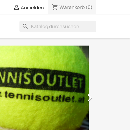
shopping_cart


Warenkorb
(0)
Anmelden
search
