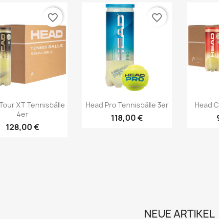
favorite_border
favorite_border
Vorschau
Vorschau



Tour XT Tennisbälle
Head Pro Tennisbälle 3er
Head C
4er
118,00 €
128,00 €
NEUE ARTIKEL