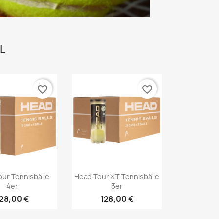
L
favorite_border
favorite_border
Vorschau
Vorschau

our Tennisbälle
Head Tour XT Tennisbälle
4er
3er
28,00 €
128,00 €