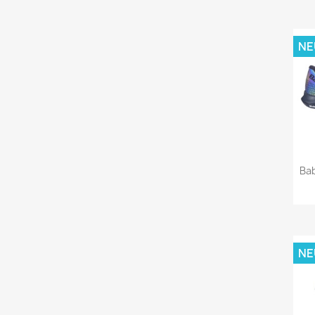
NE
Bab
NE