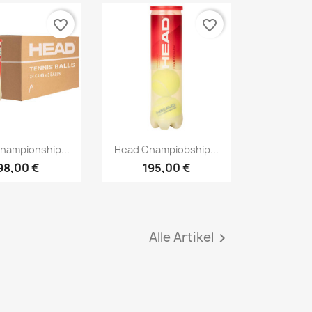
favorite_border
favorite_border
Vorschau
Vorschau

hampionship...
Head Champiobship...
98,00 €
195,00 €
Alle Artikel
