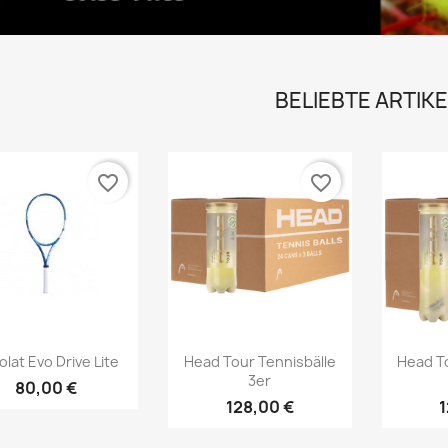
BELIEBTE ARTIKE
favorite_border
favorite_border
Vorschau
Vorschau



lat Evo Drive Lite
Head Tour Tennisbälle
Head T
3er
80,00 €
128,00 €
1