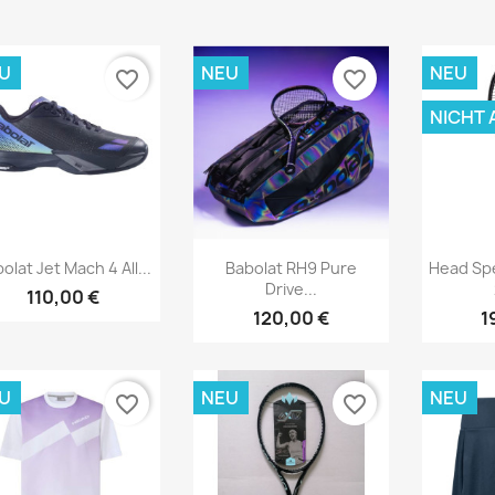
U
NEU
NEU
favorite_border
favorite_border
NICHT 
Vorschau
Vorschau



olat Jet Mach 4 All...
Babolat RH9 Pure
Head Sp
Drive...
110,00 €
120,00 €
1
U
NEU
NEU
favorite_border
favorite_border