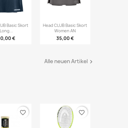
Vorschau
Vorschau

UB Basic Skort
Head CLUB Basic Skort
Long...
Women AN
0,00 €
35,00 €
Alle neuen Artikel

favorite_border
favorite_border