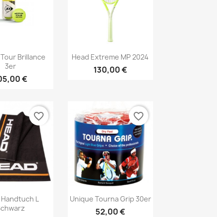
Vorschau
Vorschau

Tour Brillance
Head Extreme MP 2024
3er
130,00 €
05,00 €
favorite_border
favorite_border
Vorschau
Vorschau

 Handtuch L
Unique Tourna Grip 30er
Schwarz
52,00 €