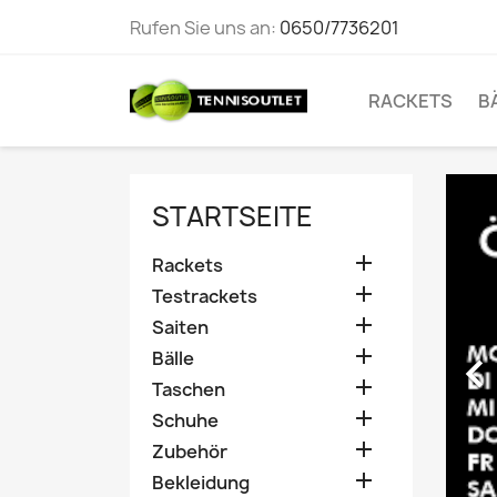
Rufen Sie uns an:
0650/7736201
RACKETS
B
STARTSEITE

Rackets

Testrackets

Saiten

Bälle

Taschen

Schuhe

Zubehör

Bekleidung