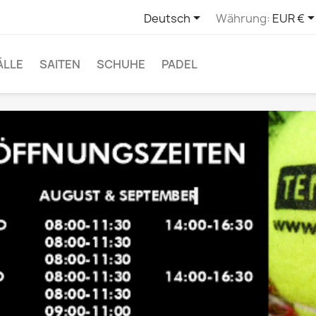

Deutsch
Währung:
EUR €
ÄLLE
SAITEN
SCHUHE
PADEL
