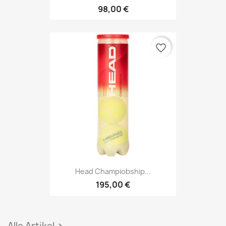
98,00 €
favorite_border
Head Champiobship...
195,00 €
Alle Artikel