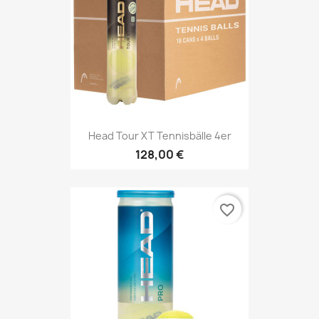
Head Tour XT Tennisbälle 4er
128,00 €
favorite_border