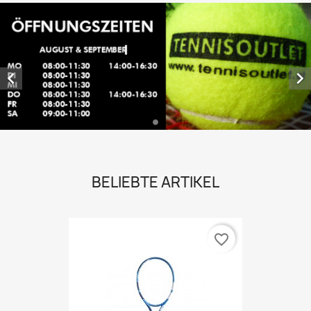


BELIEBTE ARTIKEL
favorite_border