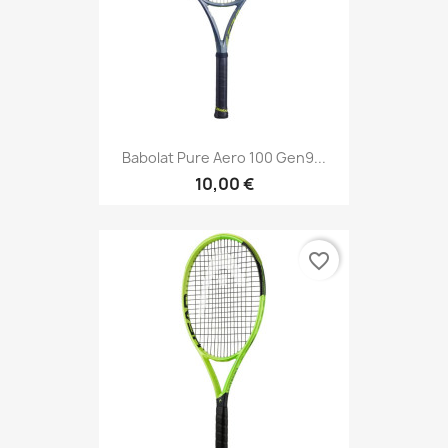
Babolat Pure Aero 100 Gen9...
10,00 €
favorite_border