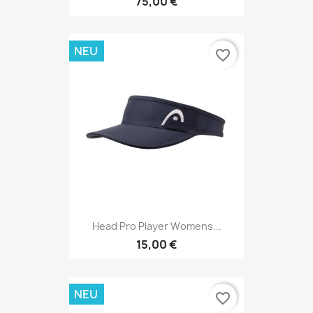
75,00 €
NEU
favorite_border
Head Pro Player Womens...
15,00 €
NEU
favorite_border