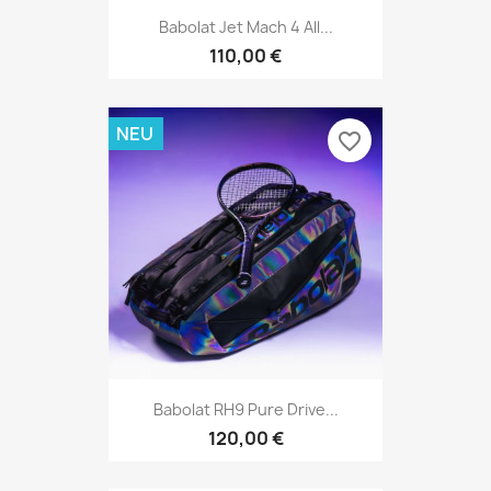
Babolat Jet Mach 4 All...
110,00 €
NEU
favorite_border
Babolat RH9 Pure Drive...
120,00 €