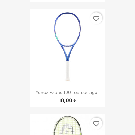
favorite_border
Yonex Ezone 100 Testschläger
10,00 €
favorite_border