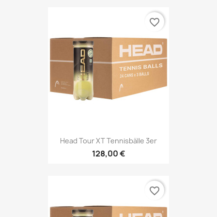
favorite_border
Head Tour XT Tennisbälle 3er
128,00 €
favorite_border