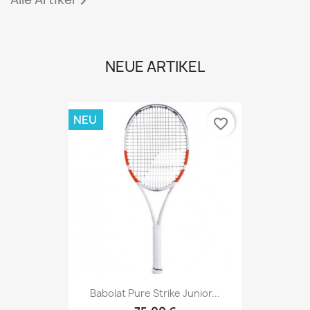

NEUE ARTIKEL
NEU
favorite_border
Babolat Pure Strike Junior...