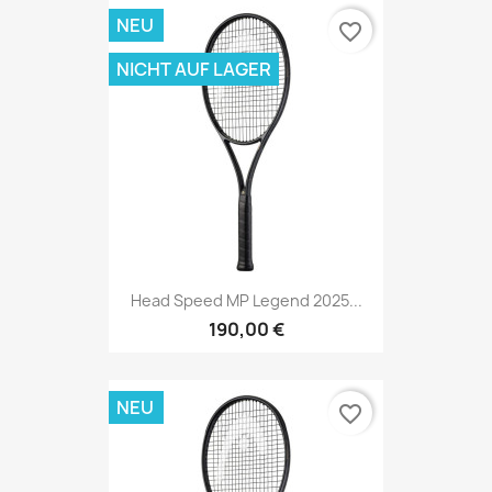
NEU
favorite_border
NICHT AUF LAGER
Head Speed MP Legend 2025...
190,00 €
NEU
favorite_border