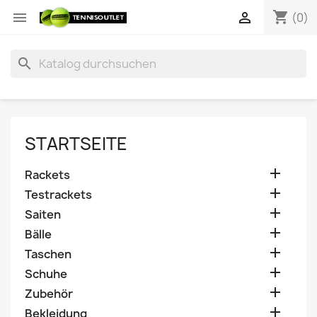
shopping_cart


(0)
search
STARTSEITE

Rackets

Testrackets

Saiten

Bälle

Taschen

Schuhe

Zubehör

Bekleidung