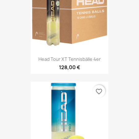
Head Tour XT Tennisbälle 4er
128,00 €
favorite_border