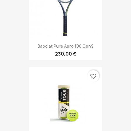
Babolat Pure Aero 100 Gen9
230,00 €
favorite_border