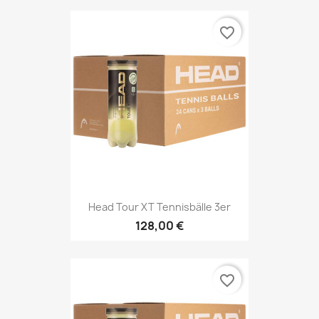
favorite_border
Head Tour XT Tennisbälle 3er
128,00 €
favorite_border