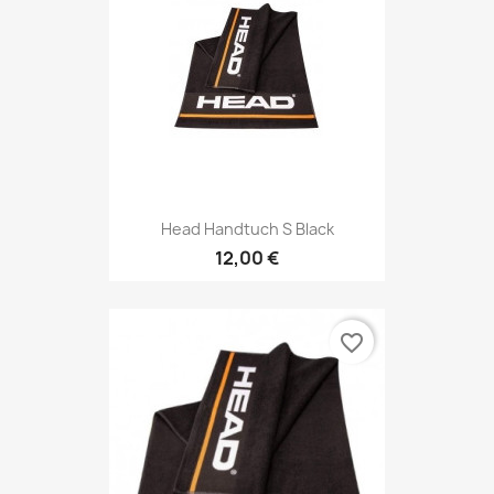
Head Handtuch S Black
12,00 €
favorite_border