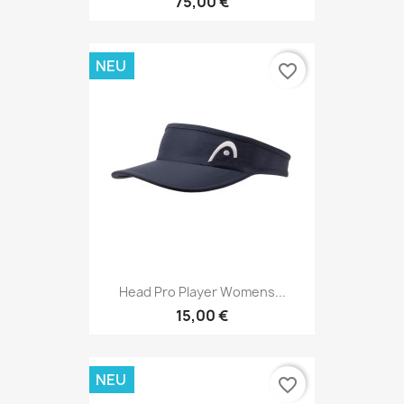
75,00 €
NEU
favorite_border
Head Pro Player Womens...
15,00 €
NEU
favorite_border