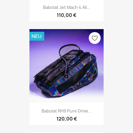
Babolat Jet Mach 4 All...
110,00 €
NEU
favorite_border
Babolat RH9 Pure Drive...
120,00 €