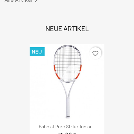

NEUE ARTIKEL
NEU
favorite_border
Babolat Pure Strike Junior...