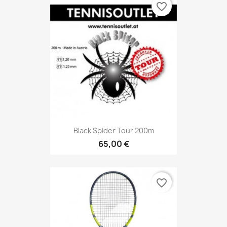
favorite_border
Black Spider Tour 200m
65,00 €
favorite_border