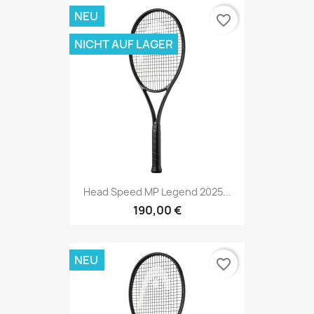
NEU
favorite_border
NICHT AUF LAGER
Head Speed MP Legend 2025...
190,00 €
NEU
favorite_border