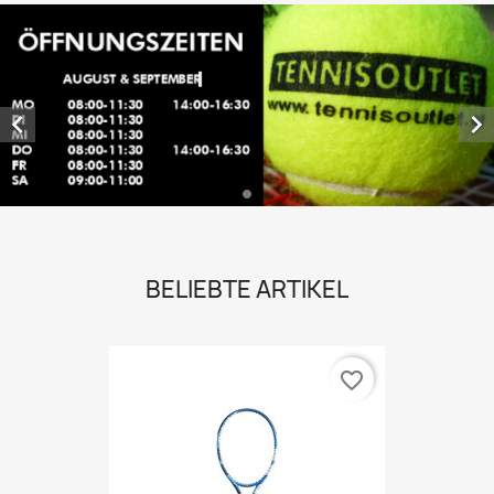


BELIEBTE ARTIKEL
favorite_border