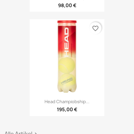
98,00 €
favorite_border
Head Champiobship...
195,00 €
Alle Artikel