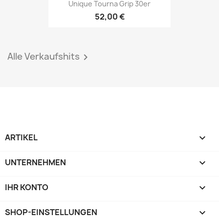
Unique Tourna Grip 30er
52,00 €
Alle Verkaufshits

ARTIKEL

UNTERNEHMEN

IHR KONTO

SHOP-EINSTELLUNGEN
keyboard_arrow_down