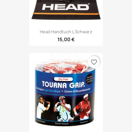
Head Handtuch L Schwarz
15,00 €
favorite_border