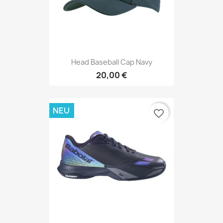
Head Baseball Cap Navy
20,00 €
NEU
favorite_border