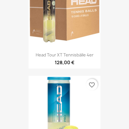
Head Tour XT Tennisbälle 4er
128,00 €
favorite_border