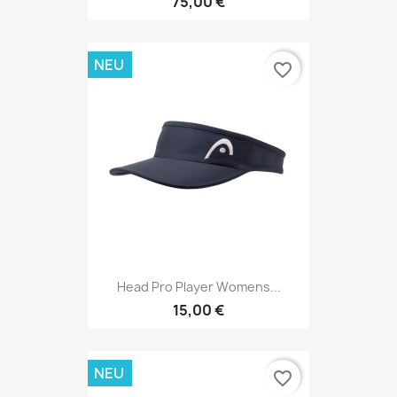
75,00 €
NEU
favorite_border
Head Pro Player Womens...
15,00 €
NEU
favorite_border