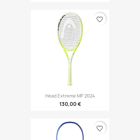
favorite_border
Head Extreme MP 2024
130,00 €
favorite_border