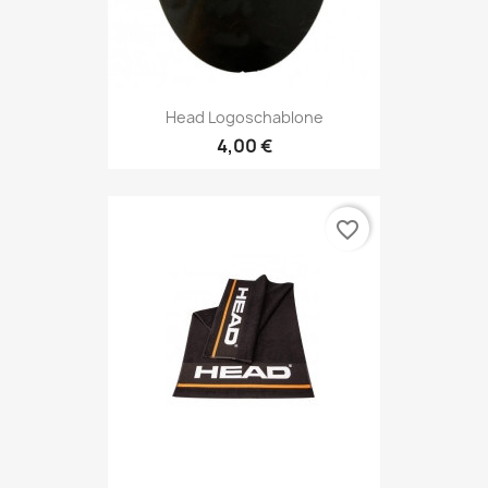
Head Logoschablone
4,00 €
favorite_border