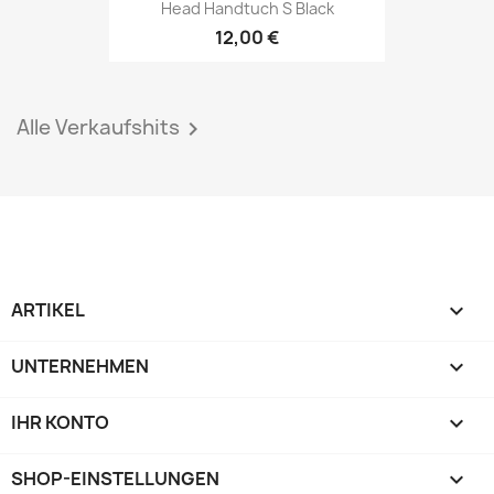
Head Handtuch S Black
12,00 €
Alle Verkaufshits

ARTIKEL

UNTERNEHMEN

IHR KONTO

SHOP-EINSTELLUNGEN
keyboard_arrow_down