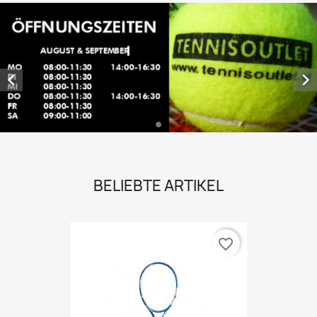


BELIEBTE ARTIKEL
favorite_border