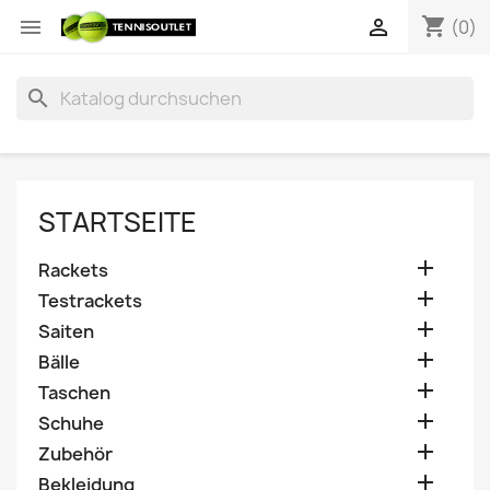
shopping_cart


(0)
search
STARTSEITE

Rackets

Testrackets

Saiten

Bälle

Taschen

Schuhe

Zubehör

Bekleidung