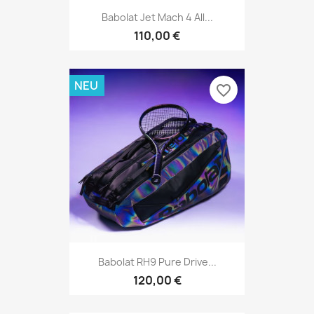
Babolat Jet Mach 4 All...
110,00 €
NEU
favorite_border
Babolat RH9 Pure Drive...
120,00 €