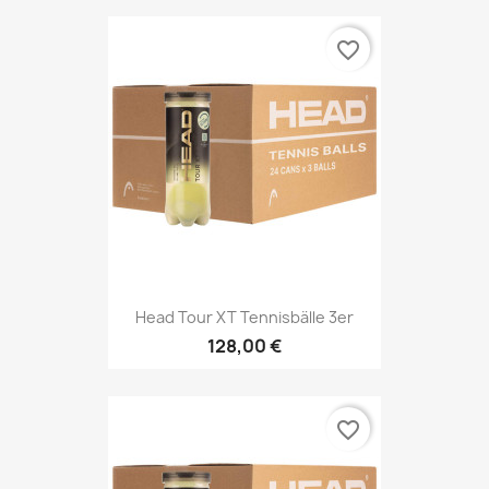
favorite_border
Head Tour XT Tennisbälle 3er
128,00 €
favorite_border