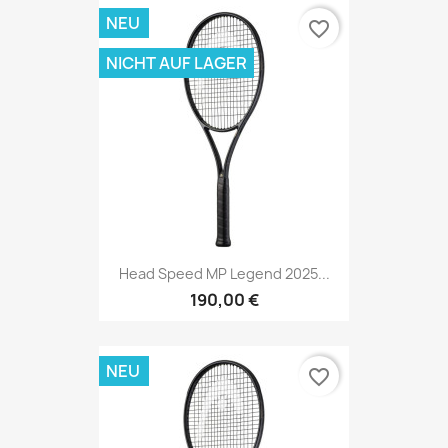
NEU
favorite_border
NICHT AUF LAGER
Head Speed MP Legend 2025...
190,00 €
NEU
favorite_border