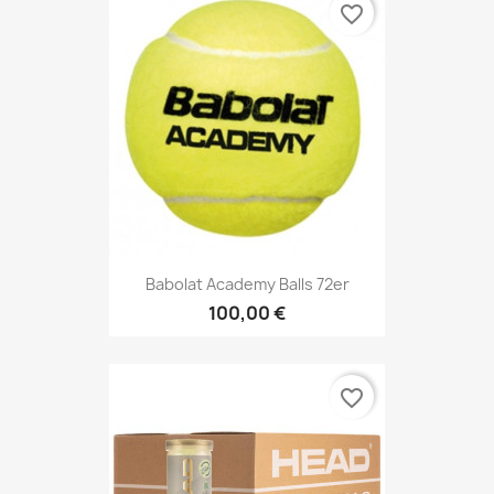
favorite_border
Babolat Academy Balls 72er
100,00 €
favorite_border