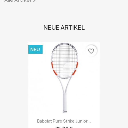

NEUE ARTIKEL
NEU
favorite_border
Babolat Pure Strike Junior...