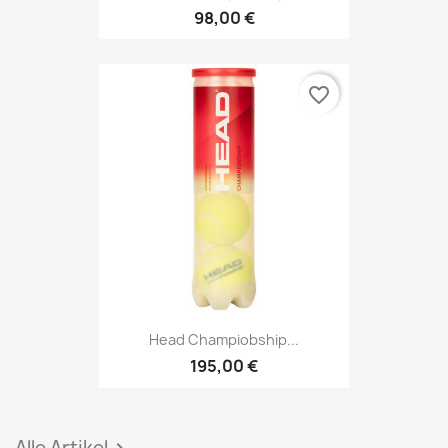
98,00 €
favorite_border
Head Champiobship...
195,00 €
Alle Artikel