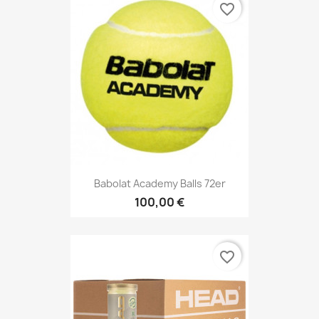
favorite_border
Babolat Academy Balls 72er
100,00 €
favorite_border