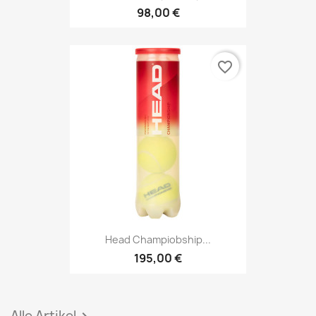
98,00 €
favorite_border
Head Champiobship...
195,00 €
Alle Artikel