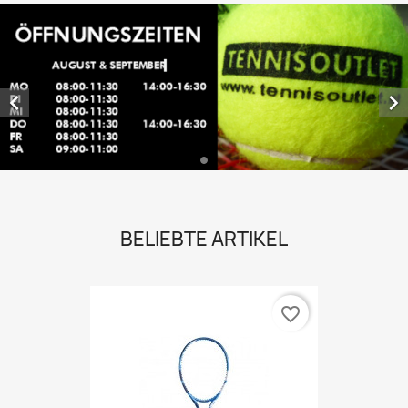


BELIEBTE ARTIKEL
favorite_border