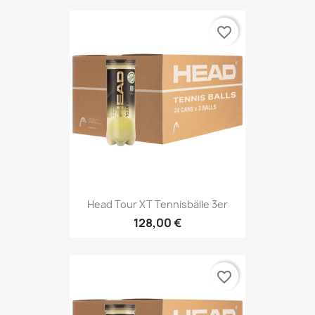
favorite_border
Head Tour XT Tennisbälle 3er
128,00 €
favorite_border