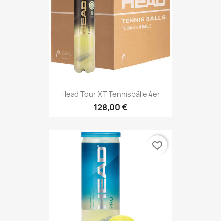
Head Tour XT Tennisbälle 4er
128,00 €
favorite_border