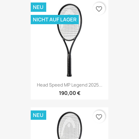
NEU
favorite_border
NICHT AUF LAGER
Head Speed MP Legend 2025...
190,00 €
NEU
favorite_border