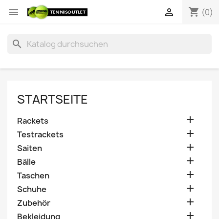
shopping_cart


(0)
search
STARTSEITE

Rackets

Testrackets

Saiten

Bälle

Taschen

Schuhe

Zubehör

Bekleidung