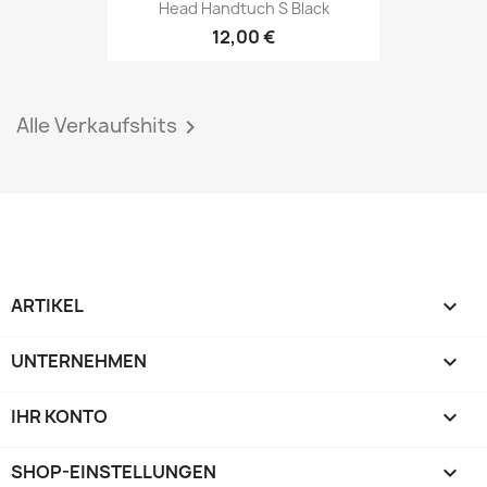
Head Handtuch S Black
12,00 €
Alle Verkaufshits

ARTIKEL

UNTERNEHMEN

IHR KONTO

SHOP-EINSTELLUNGEN
keyboard_arrow_down