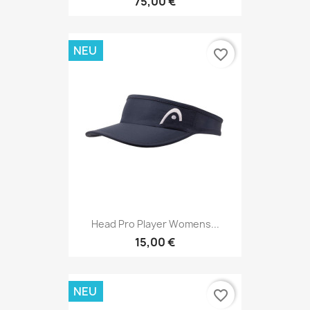
75,00 €
NEU
favorite_border
Head Pro Player Womens...
15,00 €
NEU
favorite_border