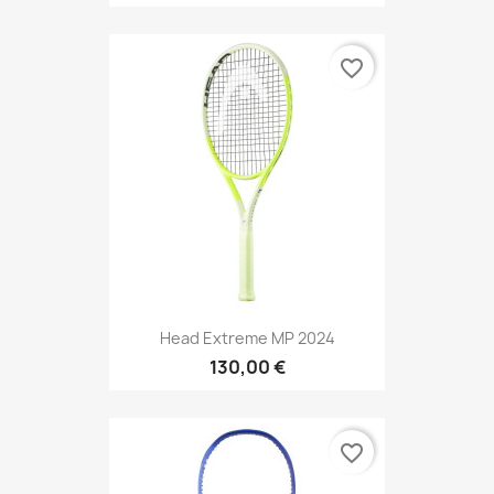
favorite_border
Head Extreme MP 2024
130,00 €
favorite_border