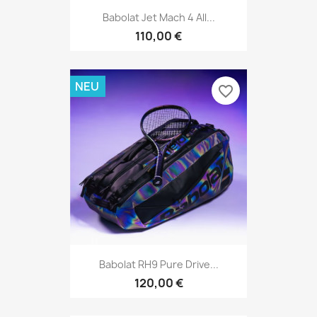
Babolat Jet Mach 4 All...
110,00 €
NEU
favorite_border
Babolat RH9 Pure Drive...
120,00 €