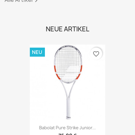

NEUE ARTIKEL
NEU
favorite_border
Babolat Pure Strike Junior...