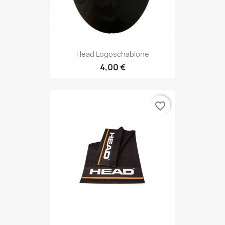
Head Logoschablone
4,00 €
favorite_border