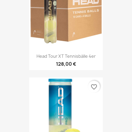
Head Tour XT Tennisbälle 4er
128,00 €
favorite_border