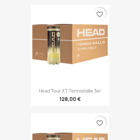
favorite_border
Head Tour XT Tennisbälle 3er
128,00 €
favorite_border