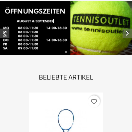


BELIEBTE ARTIKEL
favorite_border