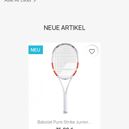

NEUE ARTIKEL
NEU
favorite_border
Babolat Pure Strike Junior...