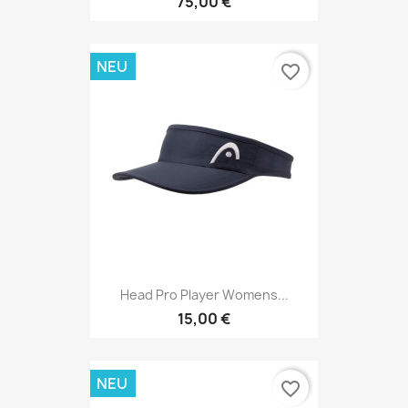
75,00 €
NEU
favorite_border
Head Pro Player Womens...
15,00 €
NEU
favorite_border