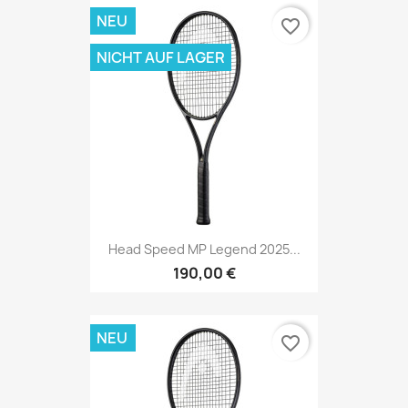
NEU
favorite_border
NICHT AUF LAGER
Head Speed MP Legend 2025...
190,00 €
NEU
favorite_border