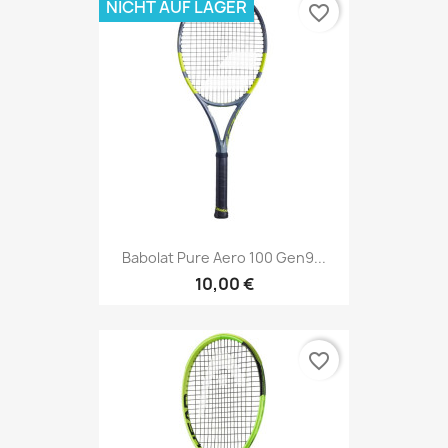
NICHT AUF LAGER
favorite_border
Babolat Pure Aero 100 Gen9...
10,00 €
favorite_border