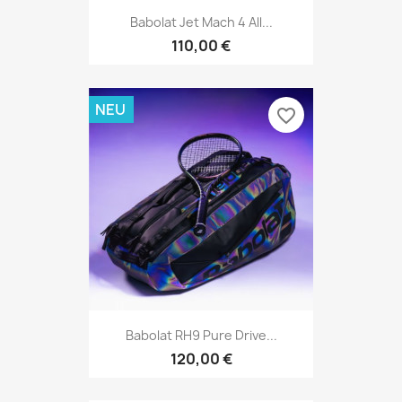
Babolat Jet Mach 4 All...
110,00 €
NEU
favorite_border
Babolat RH9 Pure Drive...
120,00 €