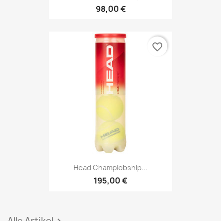
98,00 €
favorite_border
Head Champiobship...
195,00 €
Alle Artikel