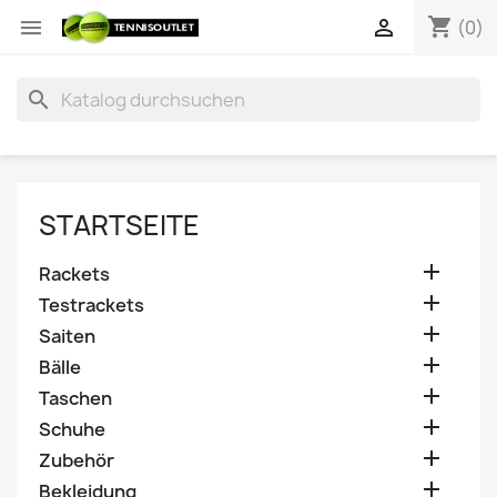
shopping_cart


(0)
search
STARTSEITE

Rackets

Testrackets

Saiten

Bälle

Taschen

Schuhe

Zubehör

Bekleidung