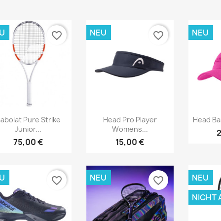
U
NEU
NEU
favorite_border
favorite_border
Vorschau
Vorschau



abolat Pure Strike
Head Pro Player
Head Ba
Junior...
Womens...
2
75,00 €
15,00 €
U
NEU
NEU
favorite_border
favorite_border
NICHT 