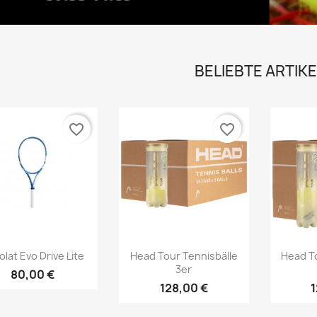
BELIEBTE ARTIKE
favorite_border
favorite_border
Vorschau
Vorschau



lat Evo Drive Lite
Head Tour Tennisbälle
Head T
3er
80,00 €
128,00 €
1