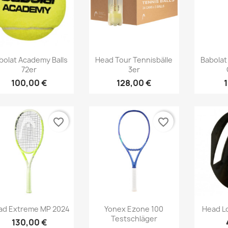
Vorschau
Vorschau



bolat Academy Balls
Head Tour Tennisbälle
Babolat
72er
3er
100,00 €
128,00 €
favorite_border
favorite_border
Vorschau
Vorschau



ad Extreme MP 2024
Yonex Ezone 100
Head L
Testschläger
130,00 €