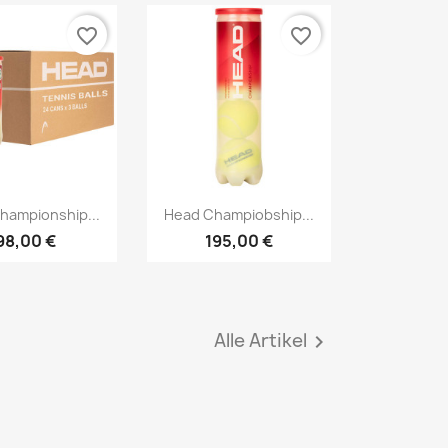
favorite_border
favorite_border
Vorschau
Vorschau

hampionship...
Head Champiobship...
98,00 €
195,00 €
Alle Artikel
