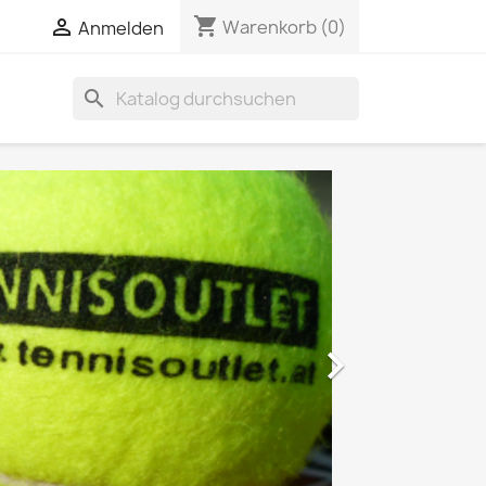
shopping_cart


Warenkorb
(0)
Anmelden
search
