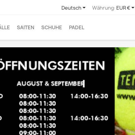

Deutsch
Währung:
EUR €
ÄLLE
SAITEN
SCHUHE
PADEL
