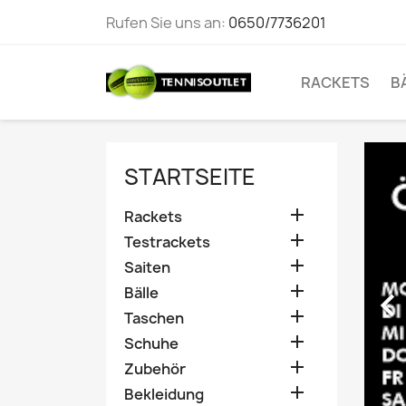
Rufen Sie uns an:
0650/7736201
RACKETS
B
STARTSEITE

Rackets

Testrackets

Saiten

Bälle

Taschen

Schuhe

Zubehör

Bekleidung