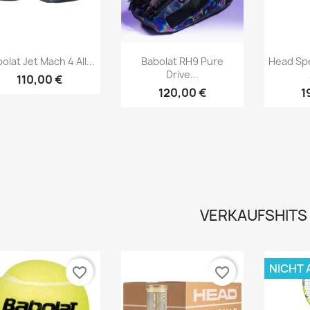
Vorschau
Vorschau



olat Jet Mach 4 All...
Babolat RH9 Pure
Head Sp
Drive...
110,00 €
120,00 €
1
VERKAUFSHITS
NICHT 
favorite_border
favorite_border