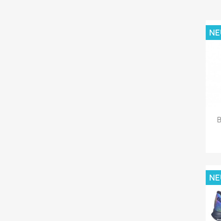
NE
B
NE