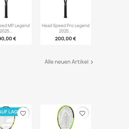
Vorschau
Vorschau

eed MP Legend
Head Speed Pro Legend
2025...
2025...
90,00 €
200,00 €
Alle neuen Artikel

AUF LAGER
favorite_border
favorite_border