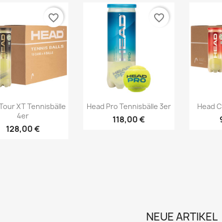
favorite_border
favorite_border
Vorschau
Vorschau



Tour XT Tennisbälle
Head Pro Tennisbälle 3er
Head C
4er
118,00 €
128,00 €
NEUE ARTIKEL