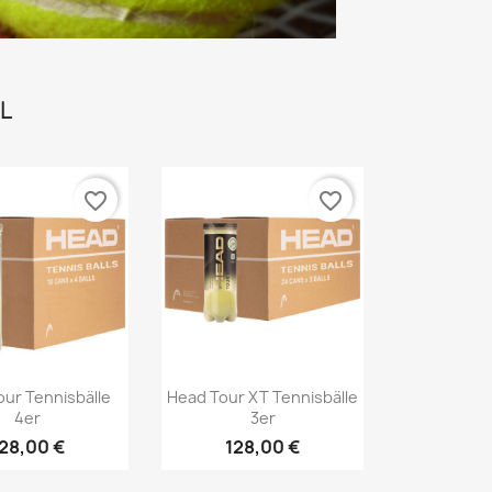
L
favorite_border
favorite_border
Vorschau
Vorschau

our Tennisbälle
Head Tour XT Tennisbälle
4er
3er
28,00 €
128,00 €