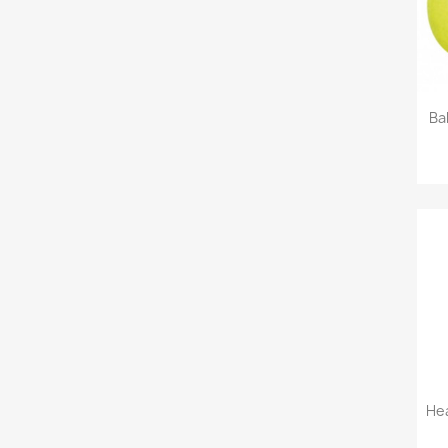
Ba
He