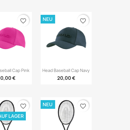
NEU
favorite_border
favorite_border
Vorschau
Vorschau

seball Cap Pink
Head Baseball Cap Navy
0,00 €
20,00 €
NEU
favorite_border
favorite_border
AUF LAGER