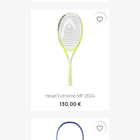
favorite_border
Head Extreme MP 2024
130,00 €
favorite_border