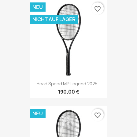
NEU
favorite_border
NICHT AUF LAGER
Head Speed MP Legend 2025...
190,00 €
NEU
favorite_border