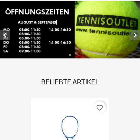


BELIEBTE ARTIKEL
favorite_border