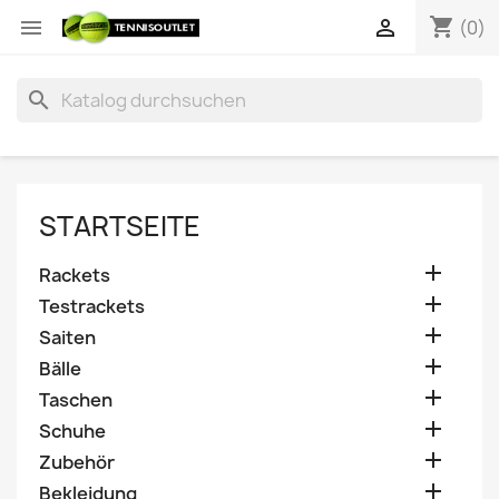
shopping_cart


(0)
search
STARTSEITE

Rackets

Testrackets

Saiten

Bälle

Taschen

Schuhe

Zubehör

Bekleidung