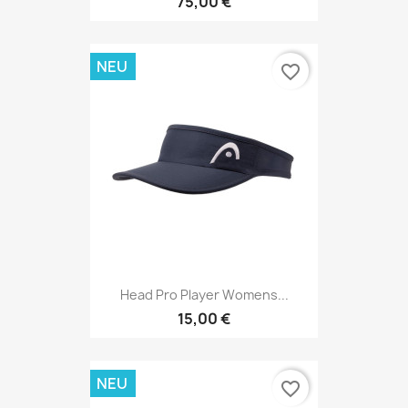
75,00 €
NEU
favorite_border
Head Pro Player Womens...
15,00 €
NEU
favorite_border