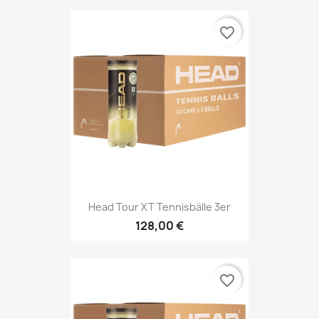
favorite_border
Head Tour XT Tennisbälle 3er
128,00 €
favorite_border