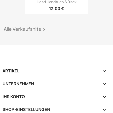
Head Handtuch S Black
12,00 €
Alle Verkaufshits

ARTIKEL

UNTERNEHMEN

IHR KONTO

SHOP-EINSTELLUNGEN
keyboard_arrow_down