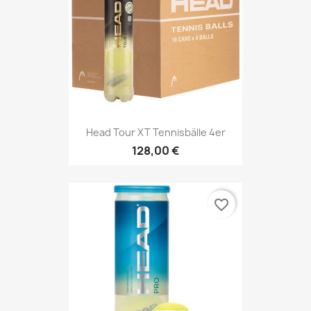
Head Tour XT Tennisbälle 4er
128,00 €
favorite_border