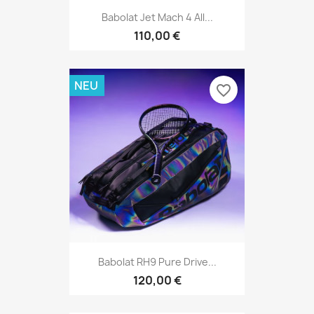
Babolat Jet Mach 4 All...
110,00 €
NEU
favorite_border
Babolat RH9 Pure Drive...
120,00 €