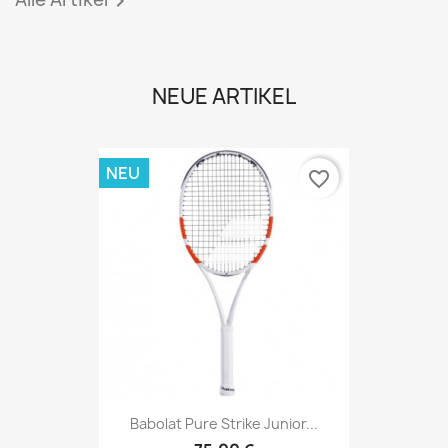

NEUE ARTIKEL
NEU
favorite_border
Babolat Pure Strike Junior...