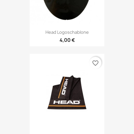
Head Logoschablone
4,00 €
favorite_border