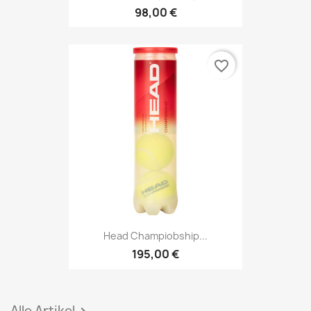
98,00 €
favorite_border
Head Champiobship...
195,00 €
Alle Artikel