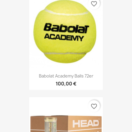
favorite_border
Babolat Academy Balls 72er
100,00 €
favorite_border