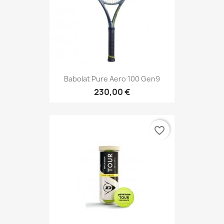
Babolat Pure Aero 100 Gen9
230,00 €
favorite_border