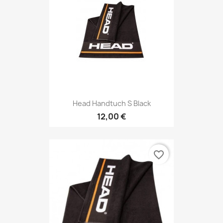
Head Handtuch S Black
12,00 €
favorite_border