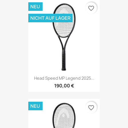
NEU
favorite_border
NICHT AUF LAGER
Head Speed MP Legend 2025...
190,00 €
NEU
favorite_border