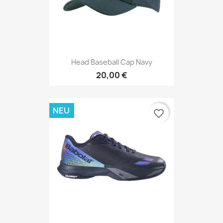
Head Baseball Cap Navy
20,00 €
NEU
favorite_border