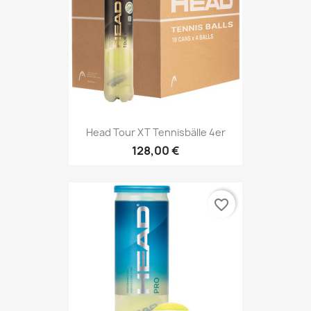
Head Tour XT Tennisbälle 4er
128,00 €
favorite_border