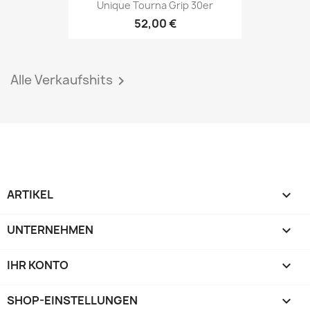
Unique Tourna Grip 30er
52,00 €
Alle Verkaufshits

ARTIKEL

UNTERNEHMEN

IHR KONTO

SHOP-EINSTELLUNGEN
keyboard_arrow_down