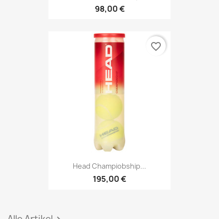
98,00 €
favorite_border
Head Champiobship...
195,00 €
Alle Artikel