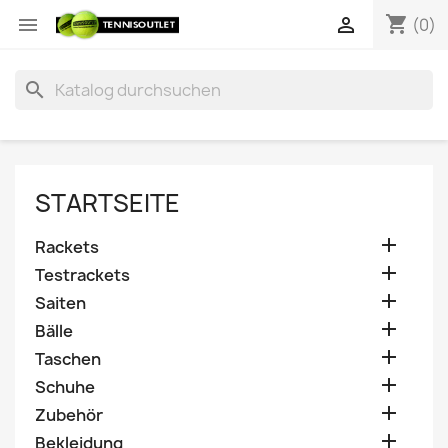
shopping_cart


(0)
search
STARTSEITE

Rackets

Testrackets

Saiten

Bälle

Taschen

Schuhe

Zubehör

Bekleidung