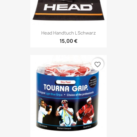
Head Handtuch L Schwarz
15,00 €
favorite_border