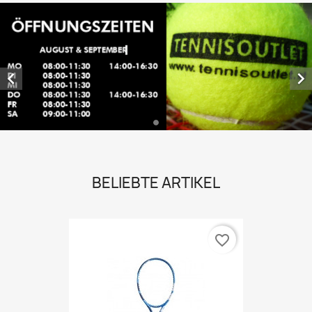


BELIEBTE ARTIKEL
favorite_border