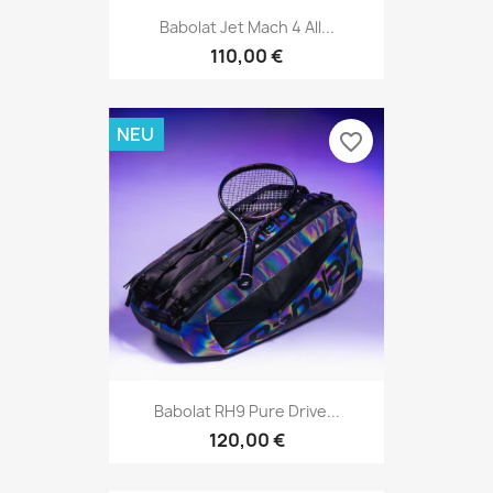
Babolat Jet Mach 4 All...
110,00 €
NEU
favorite_border
Babolat RH9 Pure Drive...
120,00 €