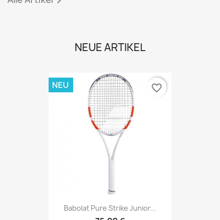

NEUE ARTIKEL
NEU
favorite_border
Babolat Pure Strike Junior...