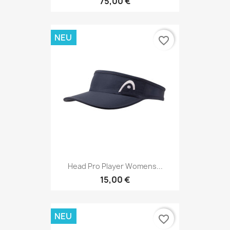
75,00 €
NEU
favorite_border
Head Pro Player Womens...
15,00 €
NEU
favorite_border