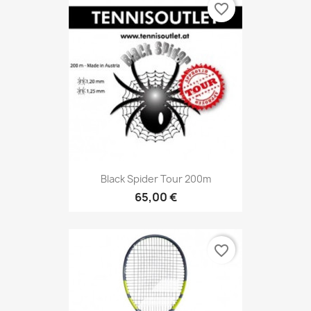
favorite_border
Black Spider Tour 200m
65,00 €
favorite_border