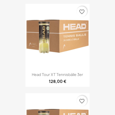
favorite_border
Head Tour XT Tennisbälle 3er
128,00 €
favorite_border