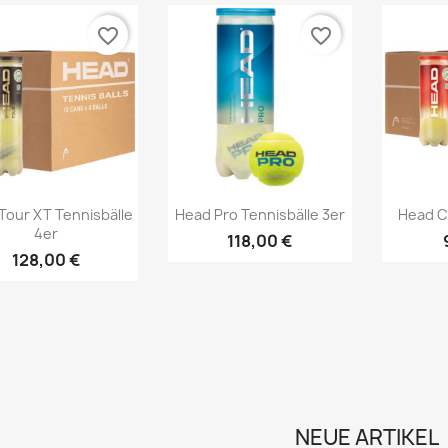
favorite_border
favorite_border
Vorschau
Vorschau



Tour XT Tennisbälle
Head Pro Tennisbälle 3er
Head C
4er
118,00 €
128,00 €
NEUE ARTIKEL