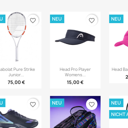
U
NEU
NEU
favorite_border
favorite_border
Vorschau
Vorschau



abolat Pure Strike
Head Pro Player
Head Ba
Junior...
Womens...
2
75,00 €
15,00 €
U
NEU
NEU
favorite_border
favorite_border
NICHT 