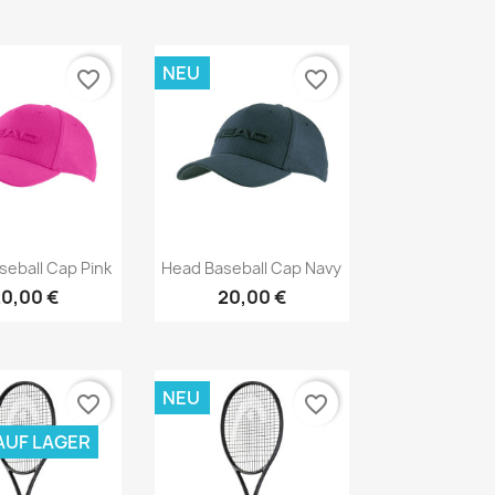
NEU
favorite_border
favorite_border
Vorschau
Vorschau

seball Cap Pink
Head Baseball Cap Navy
0,00 €
20,00 €
NEU
favorite_border
favorite_border
AUF LAGER