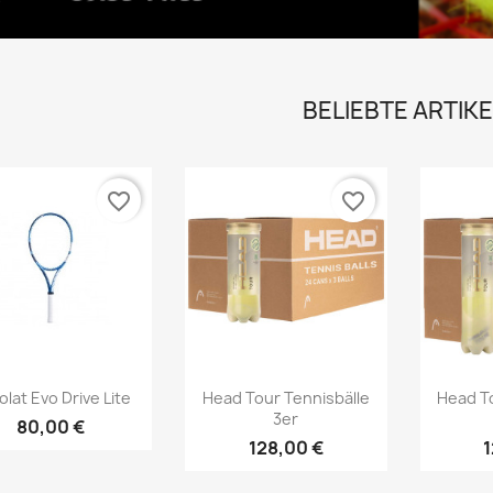
BELIEBTE ARTIKE
favorite_border
favorite_border
Vorschau
Vorschau



lat Evo Drive Lite
Head Tour Tennisbälle
Head T
3er
80,00 €
128,00 €
1