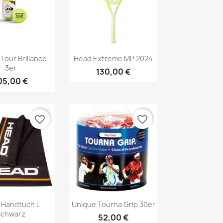
Vorschau
Vorschau

Tour Brillance
Head Extreme MP 2024
3er
130,00 €
05,00 €
favorite_border
favorite_border
Vorschau
Vorschau

 Handtuch L
Unique Tourna Grip 30er
Schwarz
52,00 €