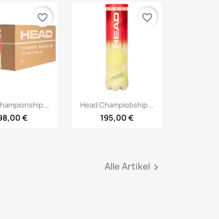
favorite_border
favorite_border
Vorschau
Vorschau

hampionship...
Head Champiobship...
98,00 €
195,00 €
Alle Artikel
