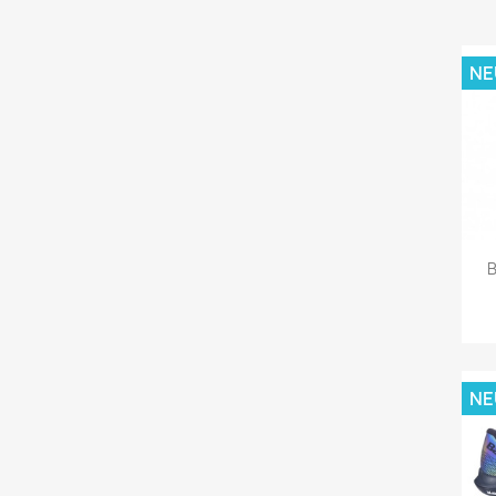
NE
B
NE