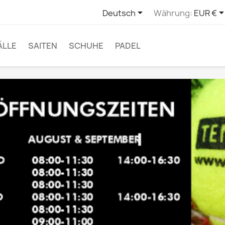

Deutsch
Währung:
EUR €
ÄLLE
SAITEN
SCHUHE
PADEL
