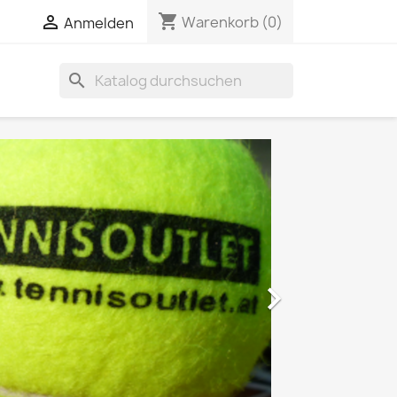
shopping_cart


Warenkorb
(0)
Anmelden
search
