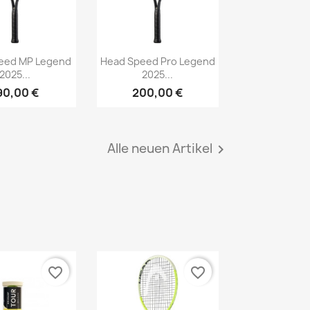
Vorschau
Vorschau

eed MP Legend
Head Speed Pro Legend
2025...
2025...
90,00 €
200,00 €
Alle neuen Artikel

favorite_border
favorite_border