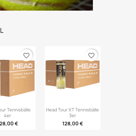
L
favorite_border
favorite_border
Vorschau
Vorschau

our Tennisbälle
Head Tour XT Tennisbälle
4er
3er
28,00 €
128,00 €