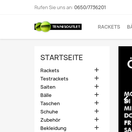
Rufen Sie uns an:
0650/7736201
RACKETS
B
STARTSEITE

Rackets

Testrackets

Saiten

Bälle

Taschen

Schuhe

Zubehör

Bekleidung