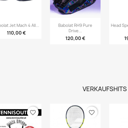
Vorschau
Vorschau



olat Jet Mach 4 All...
Babolat RH9 Pure
Head Sp
Drive...
110,00 €
120,00 €
1
VERKAUFSHITS
favorite_border
favorite_border