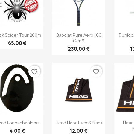
Vorschau
Vorschau



ck Spider Tour 200m
Babolat Pure Aero 100
Dunlop 
Gen9
65,00 €
230,00 €
1
favorite_border
favorite_border
Vorschau
Vorschau



ead Logoschablone
Head Handtuch S Black
Head
4,00 €
12,00 €