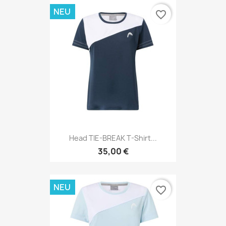
NEU
favorite_border
Head TIE-BREAK T-Shirt...
35,00 €
NEU
favorite_border