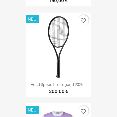
190,00 €
NEU
favorite_border
Head Speed Pro Legend 2025...
200,00 €
NEU
favorite_border