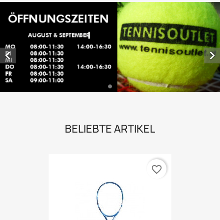


BELIEBTE ARTIKEL
favorite_border