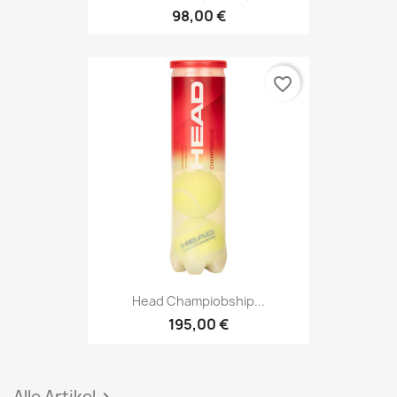
98,00 €
favorite_border
Head Champiobship...
195,00 €
Alle Artikel