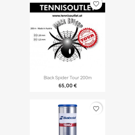
favorite_border
Black Spider Tour 200m
65,00 €
favorite_border