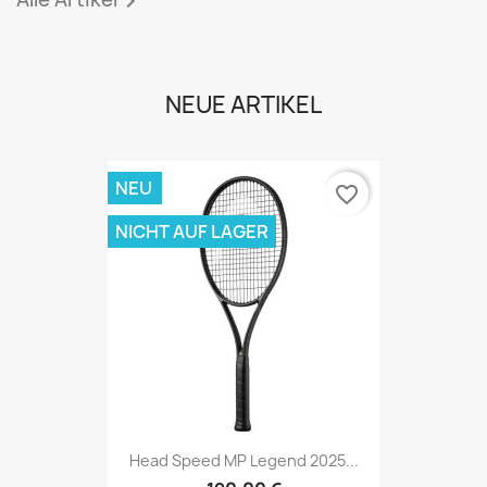

NEUE ARTIKEL
NEU
favorite_border
NICHT AUF LAGER
Head Speed MP Legend 2025...