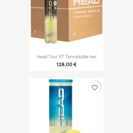
Head Tour XT Tennisbälle 4er
128,00 €
favorite_border