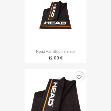
Head Handtuch S Black
12,00 €
favorite_border