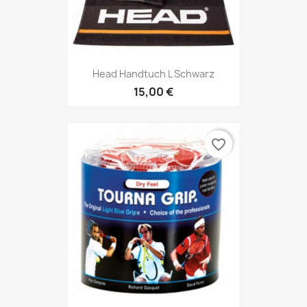
Head Handtuch L Schwarz
15,00 €
favorite_border