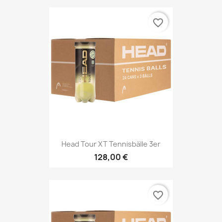
favorite_border
Head Tour XT Tennisbälle 3er
128,00 €
favorite_border