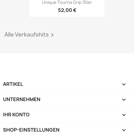
Unique Tourna Grip 30er
52,00 €
Alle Verkaufshits

ARTIKEL

UNTERNEHMEN

IHR KONTO

SHOP-EINSTELLUNGEN
keyboard_arrow_down