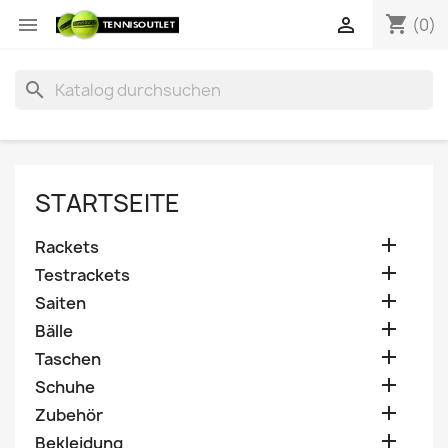
shopping_cart


(0)
search
STARTSEITE

Rackets

Testrackets

Saiten

Bälle

Taschen

Schuhe

Zubehör

Bekleidung