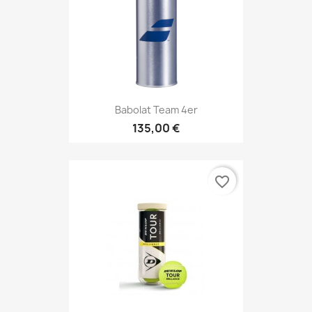
Babolat Team 4er
135,00 €
favorite_border