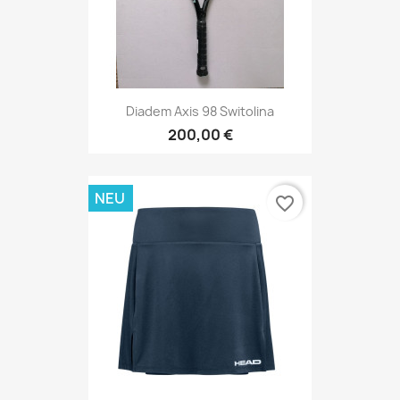
Diadem Axis 98 Switolina
200,00 €
NEU
favorite_border