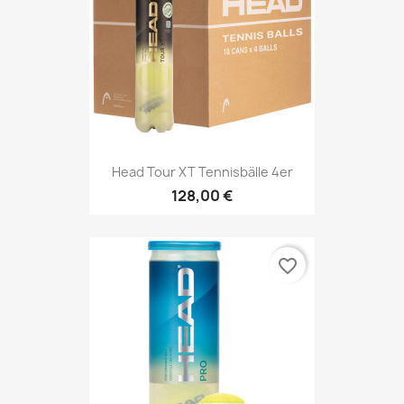
Head Tour XT Tennisbälle 4er
128,00 €
favorite_border