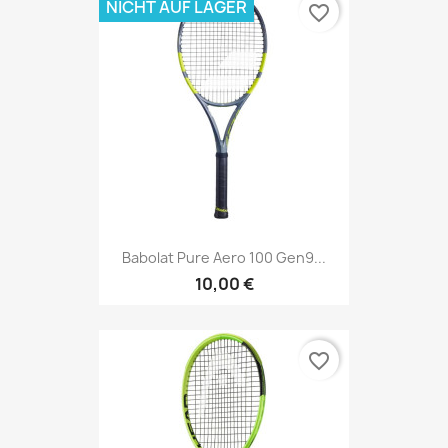
NICHT AUF LAGER
favorite_border
Babolat Pure Aero 100 Gen9...
10,00 €
favorite_border