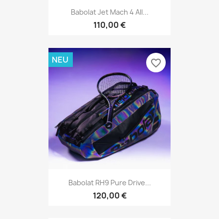
Babolat Jet Mach 4 All...
110,00 €
NEU
favorite_border
Babolat RH9 Pure Drive...
120,00 €