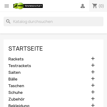
shopping_cart


(0)
search
STARTSEITE

Rackets

Testrackets

Saiten

Bälle

Taschen

Schuhe

Zubehör

Bekleidung