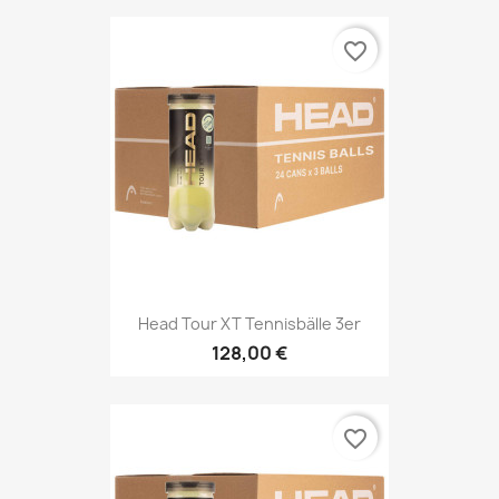
favorite_border
Head Tour XT Tennisbälle 3er
128,00 €
favorite_border