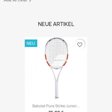

NEUE ARTIKEL
NEU
favorite_border
Babolat Pure Strike Junior...