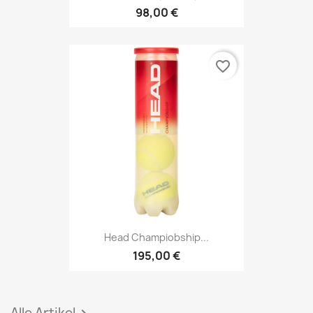
98,00 €
favorite_border
Head Champiobship...
195,00 €
Alle Artikel