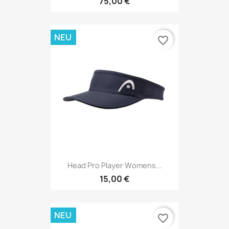
75,00 €
NEU
favorite_border
Head Pro Player Womens...
15,00 €
NEU
favorite_border