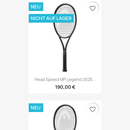
NEU
favorite_border
NICHT AUF LAGER
Head Speed MP Legend 2025...
190,00 €
NEU
favorite_border