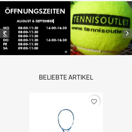


BELIEBTE ARTIKEL
favorite_border